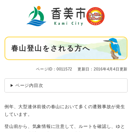
ペ
メニューを飛ばして本文へ
ー
ジ
の
先
頭
で
本
す
春山登山をされる方へ
文
。
ページID：0011572
更新日：2016年4月4日更新
ページ内目次
例年、大型連休前後の春山において多くの遭難事故が発生
しています。
登山前から、気象情報に注意して、ルートを確認し、ゆと