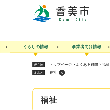
ペ
ー
ジ
の
先
キ
頭
ー
で
ワ
す
ー
くらしの情報
事業者向け情報
。
ド
検
索
トップページ
>
よくある質問
>
福祉
現在地
ライフステージ
入札・契約
観光スポット・観光施設
市政
施設検索
住民票・戸籍
産業振興
イベント・お祭り・特産品
市政への参加
福祉
足あと
福祉
広告
掲示場
子ども
保険
水道・下水道
ごみ・環境・動物
住宅・土地
交通情報
本
福祉
文