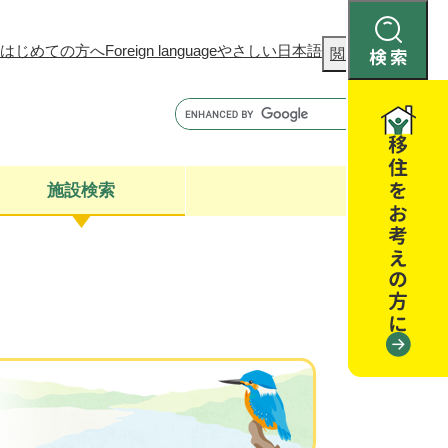
はじめての方へ
Foreign language
やさしい日本語
検
閲覧補助
索
施設検索
康
聴
閉じる
閉じる
全・消費者安全
閉じる
閉じる
閉じる