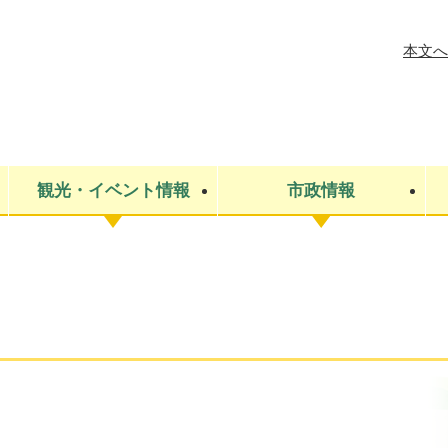
メニューを飛ばして本文へ
本文へ
観光・イベント情報
市政情報
税金
建設・上下水道
コミュニティ・まちづくり
保険・年金
ごみ・環境
条例・規則
医療・健
税金
広報・広
教育
その他
生涯学習・文化財
人権
救急・消防
防災・災害
防犯・安
市役所・施設案内