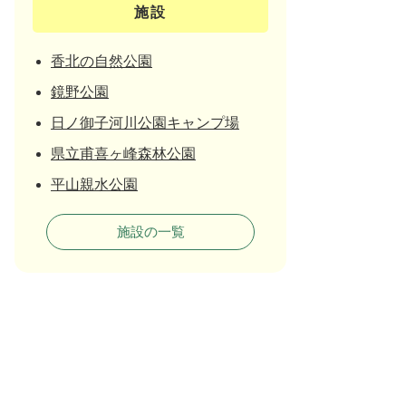
施設
香北の自然公園
鏡野公園
日ノ御子河川公園キャンプ場
県立甫喜ヶ峰森林公園
平山親水公園
施設の一覧