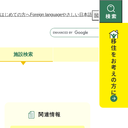
はじめての方へ
Foreign language
やさしい日本語
検
閲覧補助
索
施設検索
康
聴
閉じる
閉じる
全・消費者安全
閉じる
閉じる
関連情報
閉じる