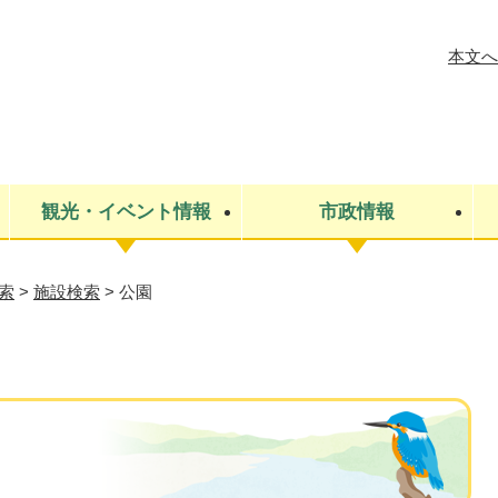
メニューを飛ばして本文へ
本文へ
観光・イベント情報
市政情報
索
>
施設検索
>
公園
税金
建設・上下水道
コミュニティ・まちづくり
保険・年金
ごみ・環境
条例・規則
医療・健
税金
広報・広
教育
その他
生涯学習・文化財
人権
救急・消防
防災・災害
防犯・安
市役所・施設案内