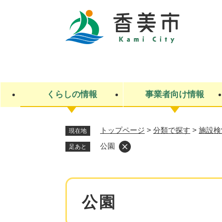
ペ
ー
ジ
の
先
キ
頭
ー
で
ワ
す
ー
くらしの情報
事業者向け情報
。
ド
検
索
トップページ
>
分類で探す
>
施設検
現在地
ライフステージ
入札・契約
観光スポット・観光施設
市政
施設検索
住民票・戸籍
産業振興
イベント・お祭り・特産品
市政への参加
公園
足あと
福祉
広告
掲示場
子ども
保険
水道・下水道
ごみ・環境・動物
住宅・土地
交通情報
本
公園
文