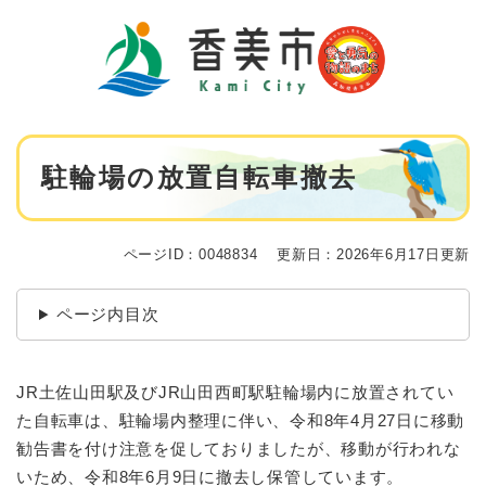
ペ
メニューを飛ばして本文へ
ー
ジ
の
先
頭
で
本
す
駐輪場の放置自転車撤去
文
。
ページID：0048834
更新日：2026年6月17日更新
ページ内目次
JR土佐山田駅及びJR山田西町駅駐輪場内に放置されてい
た自転車は、駐輪場内整理に伴い、令和8年4月27日に移動
勧告書を付け注意を促しておりましたが、移動が行われな
いため、令和8年6月9日に撤去し保管しています。