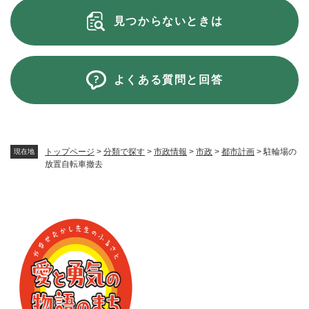
見つからないときは
よくある質問と回答
トップページ
>
分類で探す
>
市政情報
>
市政
>
都市計画
>
駐輪場の
現在地
放置自転車撤去