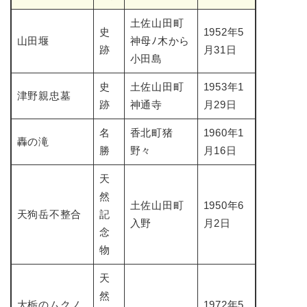
土佐山田町
史
1952年5
山田堰
神母ﾉ木から
跡
月31日
小田島
史
土佐山田町
1953年1
津野親忠墓
跡
神通寺
月29日
名
香北町猪
1960年1
轟の滝
勝
野々
月16日
天
然
土佐山田町
1950年6
天狗岳不整合
記
入野
月2日
念
物
天
然
大栃のムクノ
1972年5