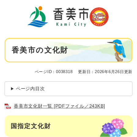
ペ
メニューを飛ばして本文へ
ー
ジ
の
先
頭
で
本
す
香美市の文化財
文
。
ページID：0038318
更新日：2026年6月26日更新
ページ内目次
香美市文化財一覧 [PDFファイル／243KB]
国指定文化財