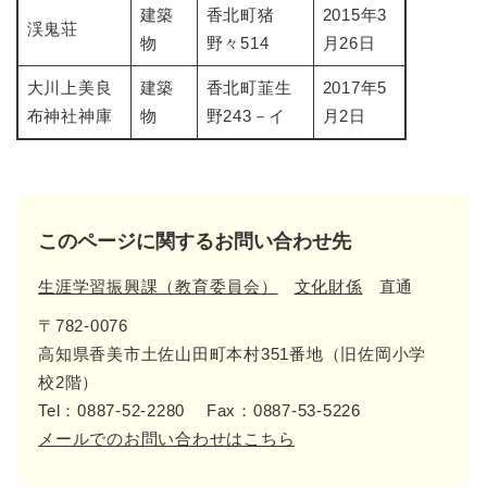
建築
香北町猪
2015年3
渓鬼荘
物
野々514
月26日
大川上美良
建築
香北町韮生
2017年5
布神社神庫
物
野243－イ
月2日
このページに関するお問い合わせ先
生涯学習振興課（教育委員会）
文化財係
直通
〒782-0076
高知県香美市土佐山田町本村351番地（旧佐岡小学
校2階）
Tel：0887-52-2280
Fax：0887-53-5226
メールでのお問い合わせはこちら