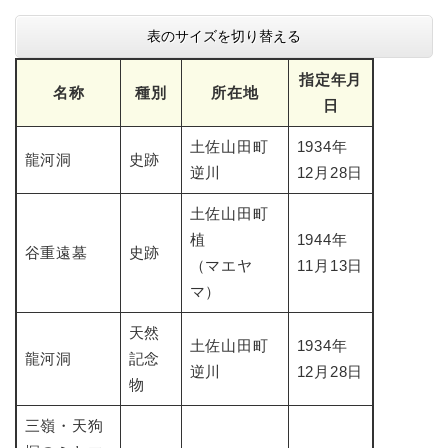
表のサイズを切り替える
指定年月
名称
種別
所在地
日
土佐山田町
1934年
龍河洞
史跡
逆川
12月28日
土佐山田町
植
1944年
谷重遠墓
史跡
（マエヤ
11月13日
マ）
天然
土佐山田町
1934年
龍河洞
記念
逆川
12月28日
物
三嶺・天狗