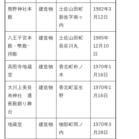
熊野神社本
建造物
土佐山田町
1982年3
殿
新改字南ヶ
月12日
内
八王子宮本
建造物
土佐山田町
1985年
殿・幣殿･
長谷川丸
12月10
拝殿
日
高照寺地蔵
建造物
香北町朴ノ
1970年1
堂
木
月16日
大川上美良
建造物
香北町韮生
1970年1
布神社 通
野
月16日
夜殿廻り舞
台
地蔵堂
建造物
物部町岡ノ
1970年3
内
月28日