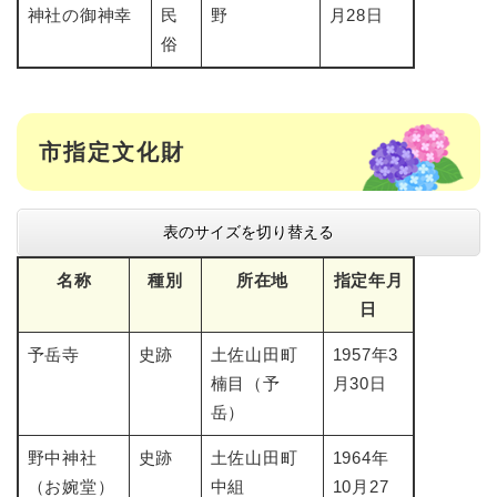
神社の御神幸
民
野
月28日
俗
市指定文化財
表のサイズを切り替える
名称
種別
所在地
指定年月
日
予岳寺
史跡
土佐山田町
1957年3
楠目（予
月30日
岳）
野中神社
史跡
土佐山田町
1964年
（お婉堂）
中組
10月27