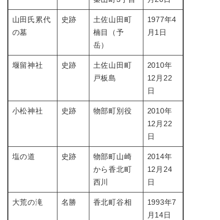
山田氏累代
史跡
土佐山田町
1977年4
の墓
楠目（予
月1日
岳）
堰留神社
史跡
土佐山田町
2010年
戸板島
12月22
日
小松神社
史跡
物部町別役
2010年
12月22
日
塩の道
史跡
物部町山崎
2014年
から香北町
12月24
西川
日
大荒の滝
名勝
香北町谷相
1993年7
月14日