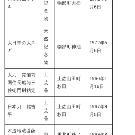
記
物部町大栃
キ
月6日
念
物
天
然
大日寺の大ス
1972年5
記
物部町神池
ギ
月6日
念
物
太刀 銘備前
工
土佐山田町
1960年1
国住長船与三
芸
杉田
月16日
佐衛門尉祐定
品
工
日本刀 銘吉
土佐山田町
1967年9
芸
平
杉田
月5日
品
木造地蔵菩薩
彫
香北町朴ノ
1969年8