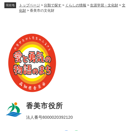
トップページ
>
分類で探す
>
くらしの情報
>
生涯学習・文化財
>
文
現在地
化財
>
香美市の文化財
香美市役所
法人番号8000020392120