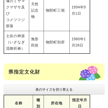
塚のミヤマ
天然
クマザサ及
1994年9
記念
物部町三嶺
び
月1日
物
コメツツジ
群落
土佐の神楽
無形
1980年1
（いざなぎ
物部町別府
民俗
月28日
流御祈祷）
県指定文化財
表のサイズを切り替える
種
指定年月
名称
所在地
別
日