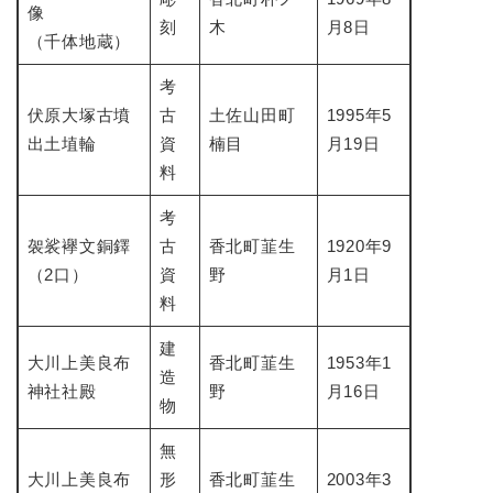
像
刻
木
月8日
（千体地蔵）
考
伏原大塚古墳
古
土佐山田町
1995年5
出土埴輪
資
楠目
月19日
料
考
袈裟襷文銅鐸
古
香北町韮生
1920年9
（2口）
資
野
月1日
料
建
大川上美良布
香北町韮生
1953年1
造
神社社殿
野
月16日
物
無
大川上美良布
形
香北町韮生
2003年3