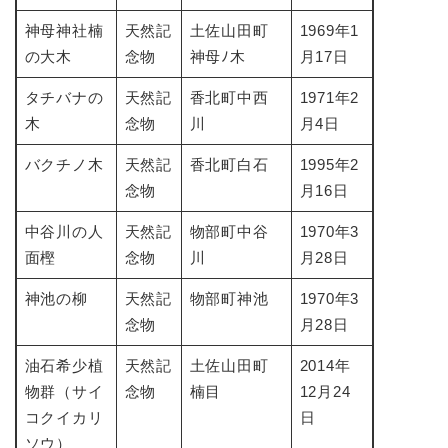
神母神社楠
天然記
土佐山田町
1969年1
の大木
念物
神母ﾉ木
月17日
タチバナの
天然記
香北町中西
1971年2
木
念物
川
月4日
バクチノ木
天然記
香北町白石
1995年2
念物
月16日
中谷川の人
天然記
物部町中谷
1970年3
面樫
念物
川
月28日
神池の柳
天然記
物部町神池
1970年3
念物
月28日
油石希少植
天然記
土佐山田町
2014年
物群（サイ
念物
楠目
12月24
コクイカリ
日
ソウ）