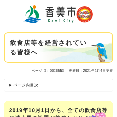
ペ
メニューを飛ばして本文へ
ー
ジ
の
先
頭
で
本
す
飲食店等を経営されてい
文
。
る皆様へ
ページID：0026553
更新日：2021年1月4日更新
ページ内目次
2019年10月1日から、全ての飲食店等