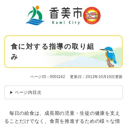
ペ
メニューを飛ばして本文へ
ー
ジ
の
先
頭
で
本
す
食に対する指導の取り組
文
。
み
ページID：0001162
更新日：2012年10月10日更新
ページ内目次
毎日の給食は、成長期の児童・生徒の健康を支え
ることだけでなく、食育を推進するための様々な情