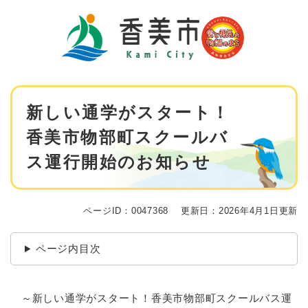
ペ
メニューを飛ばして本文へ
ー
ジ
の
先
頭
で
本
す
新しい通学がスタート！
文
。
香美市物部町スクールバ
ス運行開始のお知らせ
ページID：0047368
更新日：2026年4月1日更新
ページ内目次
～新しい通学がスタート！香美市物部町スクールバス運