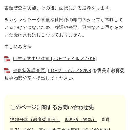
書類審査を実施。その後、面接による選考をします。​
※カウンセラーや養護福祉関係の専門スタッフが常駐して
いるわけではないため、養護や療育、更生などに重きをお
いた受け入れはおこなっておりません。
申し込み方法
山村留学生申請書 [PDFファイル／77KB]
健康状況調査票 [PDFファイル／92KB]
を香美市教育委
員会物部分室へ提出してください。
このページに関するお問い合わせ先
物部分室（教育委員会）
庶務係（物部）
直通
〒781-4401
高知県香美市物部町大栃1390番地1