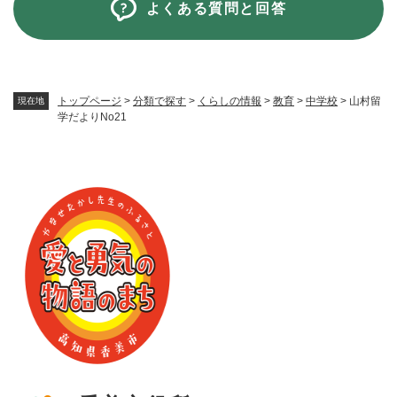
よくある質問と回答
トップページ
>
分類で探す
>
くらしの情報
>
教育
>
中学校
>
山村留
現在地
学だよりNo21