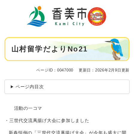
ペ
メニューを飛ばして本文へ
ー
ジ
の
先
頭
で
本
す
山村留学だよりNo21
文
。
ページID：0047000
更新日：2026年2月9日更新
ページ内目次
活動の一コマ
・三世代交流凧揚げ大会に参加しました
新春恒例の「三世代交流凧揚げ大会」が今年も盛大に開