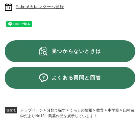
Yahoo!カレンダーへ登録
見つからないときは
よくある質問と回答
トップページ
>
分類で探す
>
くらしの情報
>
教育
>
中学校
>
山村留
現在地
学だよりNo13・陶芸作品を展示しています！