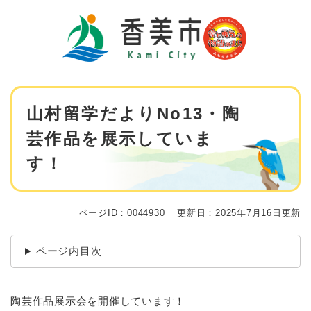
ペ
メニューを飛ばして本文へ
ー
ジ
の
先
頭
で
本
す
山村留学だよりNo13・陶
文
。
芸作品を展示していま
す！
ページID：0044930
更新日：2025年7月16日更新
ページ内目次
陶芸作品展示会を開催しています！