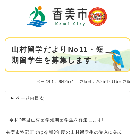
ペ
メニューを飛ばして本文へ
ー
ジ
の
先
頭
で
本
す
山村留学だよりNo11・短
文
。
期留学生を募集します！
ページID：0042574
更新日：2025年6月6日更新
ページ内目次
令和7年度山村留学短期留学生を募集します!
香美市物部町では令和8年度の山村留学生の受入に先立