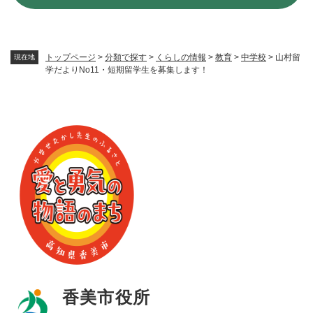
トップページ
>
分類で探す
>
くらしの情報
>
教育
>
中学校
>
山村留
現在地
学だよりNo11・短期留学生を募集します！
香美市役所