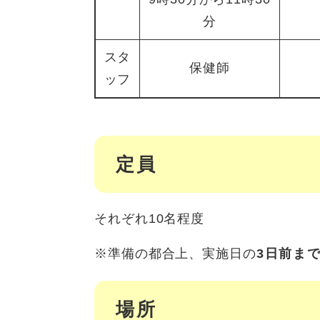
分
スタ
保健師
ッフ
定員
それぞれ10名程度
※準備の都合上、実施日の
3日前ま
場所