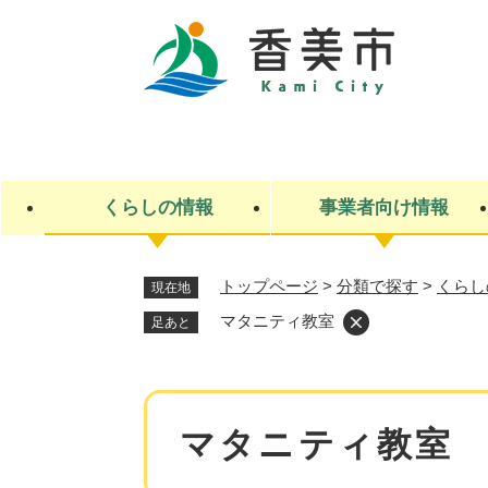
ペ
ー
ジ
の
先
キ
頭
ー
で
ワ
す
ー
くらしの情報
事業者向け情報
。
ド
検
索
トップページ
>
分類で探す
>
くらし
現在地
ライフステージ
入札・契約
観光スポット・観光施設
市政
施設検索
住民票・戸籍
産業振興
イベント・お祭り・特産品
市政への参加
マタニティ教室
足あと
福祉
広告
掲示場
子ども
保険
水道・下水道
ごみ・環境・動物
住宅・土地
交通情報
本
マタニティ教室
文