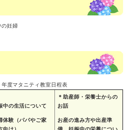
中の妊婦
6）年度マタニティ教室日程表
＊助産師・栄養士からの
娠中の生活について
お話
婦体験（パパやご家
お産の進み方や出産準
方向け）
備、妊娠中の栄養につい