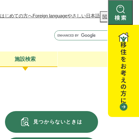
はじめての方へ
Foreign language
やさしい日本語
検
閲覧補助
索
施設検索
康
聴
閉じる
閉じる
全・消費者安全
閉じる
閉じる
見つからないときは
閉じる