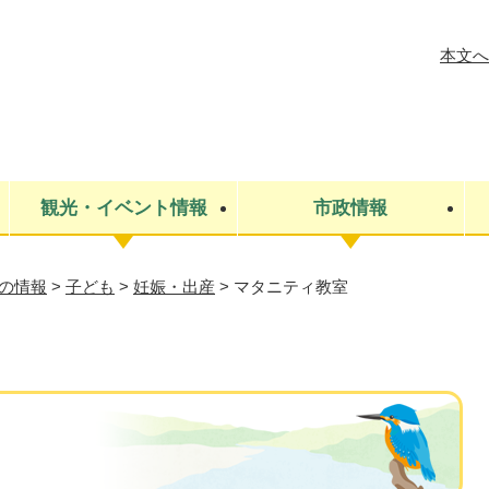
メニューを飛ばして本文へ
本文へ
観光・イベント情報
市政情報
の情報
>
子ども
>
妊娠・出産
>
マタニティ教室
税金
建設・上下水道
コミュニティ・まちづくり
保険・年金
ごみ・環境
条例・規則
医療・健
税金
広報・広
教育
その他
生涯学習・文化財
人権
救急・消防
防災・災害
防犯・安
市役所・施設案内