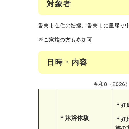
対象者
香美市在住の妊婦、香美市に里帰り
※ご家族の方も参加可
日時・内容
令和8（202
＊妊
＊沐浴体験
＊妊
族の