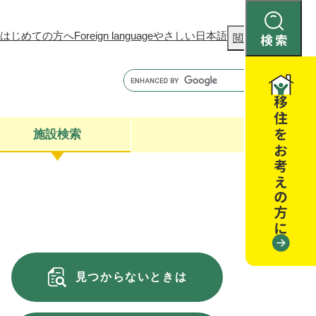
はじめての方へ
Foreign language
やさしい日本語
検
閲覧補助
索
施設検索
康
聴
閉じる
閉じる
全・消費者安全
閉じる
閉じる
見つからないときは
閉じる