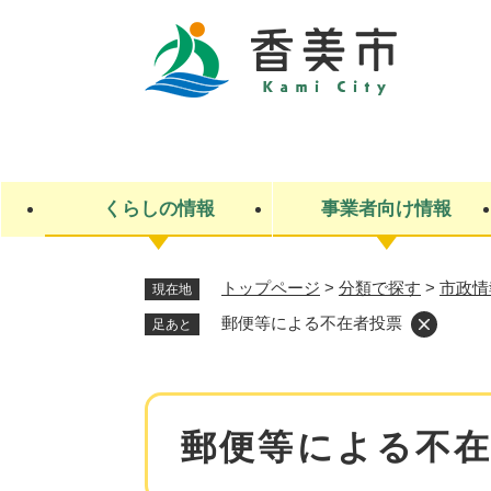
ペ
ー
ジ
の
先
キ
頭
ー
で
ワ
す
ー
くらしの情報
事業者向け情報
。
ド
検
索
トップページ
>
分類で探す
>
市政情
現在地
ライフステージ
入札・契約
観光スポット・観光施設
市政
施設検索
住民票・戸籍
産業振興
イベント・お祭り・特産品
市政への参加
郵便等による不在者投票
足あと
福祉
広告
掲示場
子ども
保険
水道・下水道
ごみ・環境・動物
住宅・土地
交通情報
本
郵便等による不
文