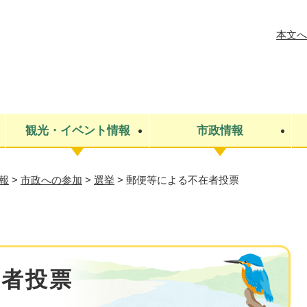
メニューを飛ばして本文へ
本文へ
観光・イベント情報
市政情報
報
>
市政への参加
>
選挙
>
郵便等による不在者投票
税金
建設・上下水道
コミュニティ・まちづくり
保険・年金
ごみ・環境
条例・規則
医療・健
税金
広報・広
教育
その他
生涯学習・文化財
人権
救急・消防
防災・災害
防犯・安
市役所・施設案内
在者投票