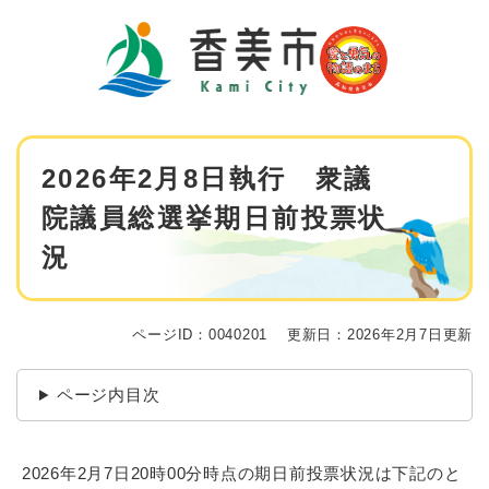
ペ
メニューを飛ばして本文へ
ー
ジ
の
先
頭
で
本
す
2026年2月8日執行 衆議
文
。
院議員総選挙期日前投票状
況
ページID：0040201
更新日：2026年2月7日更新
ページ内目次
2026年2月7日20時00分時点の期日前投票状況は下記のと