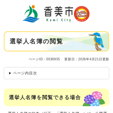
ペ
メニューを飛ばして本文へ
ー
ジ
の
先
頭
で
本
す
選挙人名簿の閲覧
文
。
ページID：0030935
更新日：2026年4月21日更新
ページ内目次
選挙人名簿を閲覧できる場合