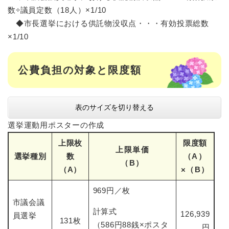
数÷議員定数（18人）×1/10
◆市長選挙における供託物没収点・・・有効投票総数
×1/10
公費負担の対象と限度額
表のサイズを切り替える
選挙運動用ポスターの作成
上限枚
限度額
上限単価
選挙種別
数
（A）
（B）
（A）
×（B）
969円／枚
市議会議
計算式
126,939
員選挙
131枚
（586円88銭×ポスタ
円