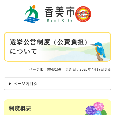
ペ
メニューを飛ばして本文へ
ー
ジ
の
先
頭
で
本
す
選挙公営制度（公費負担）
文
。
について
ページID：0048156
更新日：2026年7月17日更新
ページ内目次
制度概要