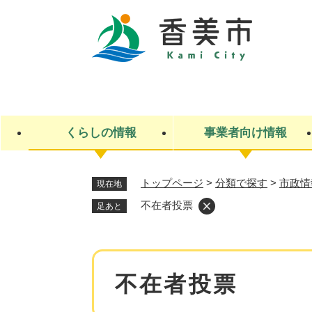
ペ
ー
ジ
の
先
キ
頭
ー
で
ワ
す
ー
くらしの情報
事業者向け情報
。
ド
検
索
トップページ
>
分類で探す
>
市政情
現在地
ライフステージ
入札・契約
観光スポット・観光施設
市政
施設検索
住民票・戸籍
産業振興
イベント・お祭り・特産品
市政への参加
不在者投票
足あと
福祉
広告
掲示場
子ども
保険
水道・下水道
ごみ・環境・動物
住宅・土地
交通情報
本
不在者投票
文