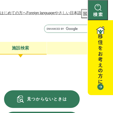
はじめての方へ
Foreign language
やさしい日本語
検
閲覧補助
索
施設検索
康
聴
閉じる
閉じる
全・消費者安全
閉じる
閉じる
見つからないときは
閉じる