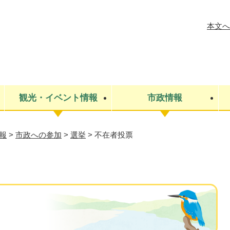
メニューを飛ばして本文へ
本文へ
観光・イベント情報
市政情報
報
>
市政への参加
>
選挙
>
不在者投票
税金
建設・上下水道
コミュニティ・まちづくり
保険・年金
ごみ・環境
条例・規則
医療・健
税金
広報・広
教育
その他
生涯学習・文化財
人権
救急・消防
防災・災害
防犯・安
市役所・施設案内