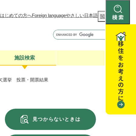
はじめての方へ
Foreign language
やさしい日本語
検
閲覧補助
索
施設検索
補欠選挙 投票・開票結果
康
聴
閉じる
閉じる
全・消費者安全
閉じる
閉じる
見つからないときは
閉じる