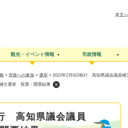
メニューを飛ばして本文へ
本文へ
観光・イベント情報
市政情報
報
>
市政への参加
>
選挙
>
2022年2月6日執行 高知県議会議員
税金
建設・上下水道
コミュニティ・まちづくり
保険・年金
ごみ・環境
条例・規則
医療・健
税金
広報・広
員補欠選挙 投票・開票結果
教育
その他
生涯学習・文化財
人権
救急・消防
防災・災害
防犯・安
市役所・施設案内
執行 高知県議会議員