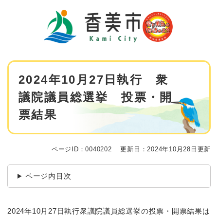
ペ
メニューを飛ばして本文へ
ー
ジ
の
先
頭
で
本
す
2024年10月27日執行 衆
文
。
議院議員総選挙 投票・開
票結果
ページID：0040202
更新日：2024年10月28日更新
ページ内目次
2024年10月27日執行衆議院議員総選挙の投票・開票結果は