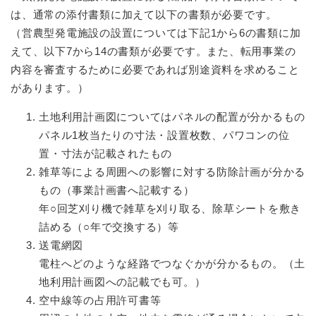
は、通常の添付書類に加えて以下の書類が必要です。
（営農型発電施設の設置については下記1から6の書類に加
えて、以下7から14の書類が必要です。また、転用事業の
内容を審査するために必要であれば別途資料を求めること
があります。）
土地利用計画図についてはパネルの配置が分かるもの
パネル1枚当たりの寸法・設置枚数、パワコンの位
置・寸法が記載されたもの
雑草等による周囲への影響に対する防除計画が分かる
もの（事業計画書へ記載する）
年○回芝刈り機で雑草を刈り取る、除草シートを敷き
詰める（○年で交換する）等
送電網図
電柱へどのような経路でつなぐかが分かるもの。（土
地利用計画図への記載でも可。）
空中線等の占用許可書等