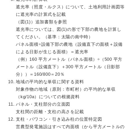
遮光率（照度・ルクス）について、土地利用計画図等
に遮光率の計算式を記載
（図(1)）追加書類を参照
遮光率については、図(1)の形で下部の農地を計算し
てください。（基準：太陽の南中時）
パネル面積÷設備下部の農地（設備直下の面積＋設備
による日影が生じる面積）＝遮光率
（例）160 平方メートル（パネル面積）÷（500 平方
メートル（設備直下）＋300 平方メートル（日影部
分））＝160/800＝20％
地域の平均的な単収に関する資料
対象作物の地域（原則：市町村）の平均的な単収
（kg/10a）についての根拠資料
パネル・支柱部分の立面図
支柱間の距離・支柱の高さを記載
支柱・パワコン・引き込み柱の位置特定図
営農型発電施設はすべて内面積（から平方メートルの