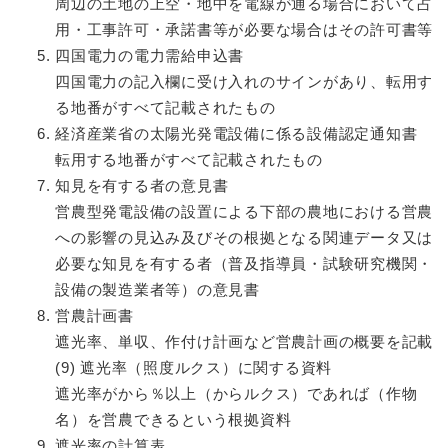
周辺の土地の上空・地中を電線が通る場合において占
用・工事許可・承諾書等が必要な場合はその許可書等
四国電力の電力需給申込書
四国電力の記入欄に受け入れのサインがあり、転用す
る地番がすべて記載されたもの
経済産業省の太陽光発電設備に係る設備認定通知書
転用する地番がすべて記載されたもの
知見を有する者の意見書
営農型発電設備の設置による下部の農地における営農
への影響の見込み及びその根拠となる関連データ又は
必要な知見を有する者（普及指導員・試験研究機関・
設備の製造業者等）の意見書
営農計画書
遮光率、単収、作付け計画など営農計画の概要を記載
(9) 遮光率（照度ルクス）に関する資料
遮光率がから％以上（からルクス）であれば（作物
名）を営農できるという根拠資料
遮光率の計算表