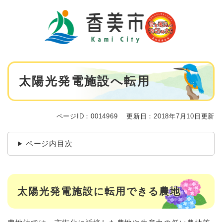
ペ
メニューを飛ばして本文へ
ー
ジ
の
先
頭
で
本
す
太陽光発電施設へ転用
文
。
ページID：0014969
更新日：2018年7月10日更新
ページ内目次
太陽光発電施設に転用できる農地