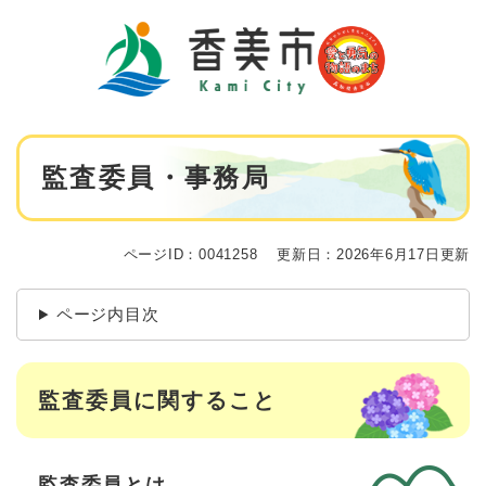
ペ
メニューを飛ばして本文へ
ー
ジ
の
先
頭
で
本
す
監査委員・事務局
文
。
ページID：0041258
更新日：2026年6月17日更新
ページ内目次
監査委員に関すること
監査委員とは