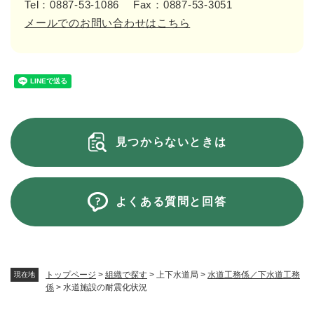
Tel：0887-53-1086
Fax：0887-53-3051
メールでのお問い合わせはこちら
見つからないときは
よくある質問と回答
トップページ
>
組織で探す
>
上下水道局
>
水道工務係／下水道工務
現在地
係
>
水道施設の耐震化状況