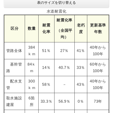
表のサイズを切り替える
水道耐震化
耐震化率
耐震
老朽
更新基準
区分
数量
（全国平
化率
度
年数
均）
384
40年から
管路全体
51％
27％
41％
ｋｍ
100年
基幹管
84ｋ
60年から
14％
40.7％
33％
路
ｍ
100年
配水支
300
40年から
58％
－
43％
管
ｋｍ
100年
取水施設
6箇
33.3％
56.9％
0％
73年
建屋
所