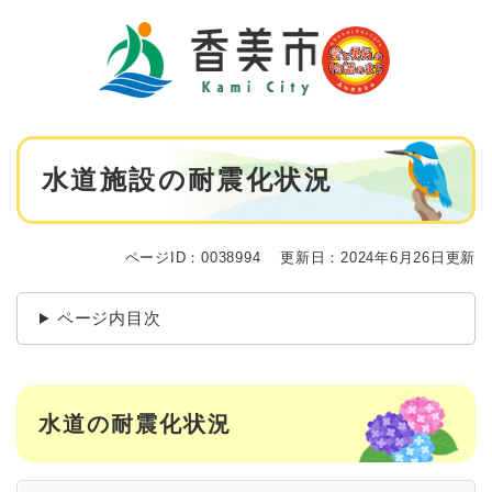
ペ
メニューを飛ばして本文へ
ー
ジ
の
先
頭
で
本
す
水道施設の耐震化状況
文
。
ページID：0038994
更新日：2024年6月26日更新
ページ内目次
水道の耐震化状況