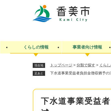
ペ
ー
ジ
の
先
キ
頭
ー
で
ワ
す
ー
くらしの情報
事業者向け情報
。
ド
検
索
トップページ
>
分類で探す
>
くらし
現在地
ライフステージ
入札・契約
観光スポット・観光施設
市政
施設検索
住民票・戸籍
産業振興
イベント・お祭り・特産品
市政への参加
下水道事業受益者負担金徴収猶予の
足あと
福祉
広告
掲示場
子ども
保険
水道・下水道
ごみ・環境・動物
住宅・土地
交通情報
本
下水道事業受益者
文