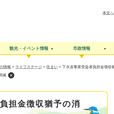
メニューを飛ばして本文へ
本文へ
観光・イベント情報
市政情報
の情報
>
ライフステージ
>
住まい
>
下水道事業受益者負担金徴収
税金
建設・上下水道
コミュニティ・まちづくり
保険・年金
ごみ・環境
条例・規則
医療・健
税金
広報・広
消滅
教育
その他
生涯学習・文化財
人権
救急・消防
防災・災害
防犯・安
市役所・施設案内
負担金徴収猶予の消