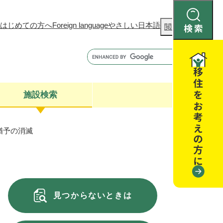
はじめての方へ
Foreign language
やさしい日本語
検
閲覧補助
索
施設検索
猶予の消滅
康
聴
閉じる
閉じる
全・消費者安全
閉じる
閉じる
見つからないときは
閉じる