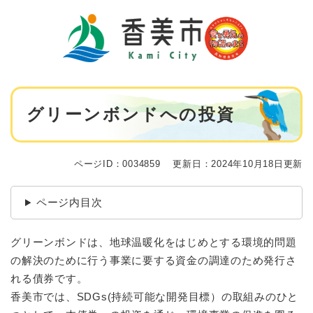
ペ
メニューを飛ばして本文へ
ー
ジ
の
先
頭
で
本
す
グリーンボンドへの投資
文
。
ページID：0034859
更新日：2024年10月18日更新
ページ内目次
グリーンボンドは、地球温暖化をはじめとする環境的問題
の解決のために行う事業に要する資金の調達のため発行さ
れる債券です。
香美市では、SDGs(持続可能な開発目標）の取組みのひと