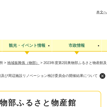
メニューを飛ばして本文へ
本文へ
観光・イベント情報
市政情報
所
>
地域振興係（物部）
>
2023年度第2回奥物部ふるさと物産
税金
建設・上下水道
コミュニティ・まちづくり
保険・年金
ごみ・環境
条例・規則
医療・健
税金
広報・広
教育
その他
生涯学習・文化財
人権
産館及び周辺施設リノベーション検討委員会の開催結果について
救急・消防
防災・災害
防犯・安
市役所・施設案内
回奥物部ふるさと物産館