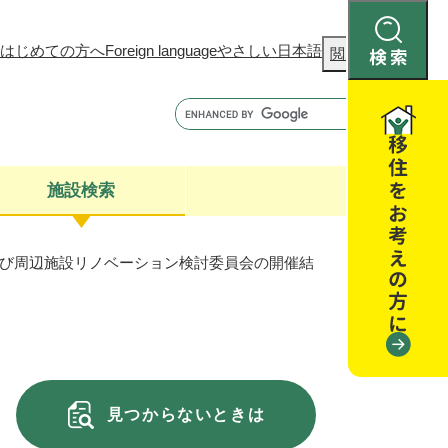
はじめての方へ
Foreign language
やさしい日本語
検
閲覧補助
索
施設検索
館及び周辺施設リノベーション検討委員会の開催結
康
聴
閉じる
閉じる
全・消費者安全
閉じる
閉じる
閉じる
見つからないときは