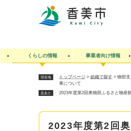
ペ
ー
ジ
の
先
キ
頭
ー
で
ワ
す
ー
くらしの情報
事業者向け情報
。
ド
検
索
トップページ
>
組織で探す
>
物部支
現在地
果について
ライフステージ
入札・契約
観光スポット・観光施設
市政
施設検索
住民票・戸籍
産業振興
イベント・お祭り・特産品
市政への参加
福祉
広告
掲示場
子ども
保険
2023年度第2回奥物部ふるさと物
足あと
水道・下水道
ごみ・環境・動物
住宅・土地
交通情報
本
2023年度第2
文