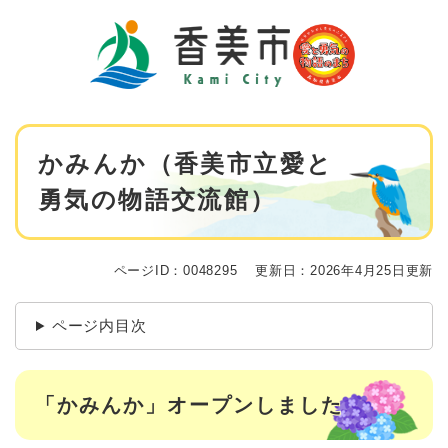
ペ
メニューを飛ばして本文へ
ー
ジ
の
先
頭
で
本
す
かみんか（香美市立愛と
文
。
勇気の物語交流館）
ページID：0048295
更新日：2026年4月25日更新
ページ内目次
「かみんか」オープンしました