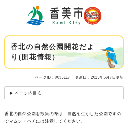
ペ
メニューを飛ばして本文へ
ー
ジ
の
先
頭
で
本
す
香北の自然公園開花だよ
文
。
り(開花情報）
ページID：0035117
更新日：2023年6月7日更新
ページ内目次
香北の自然公園を散策の際は、自然を生かした公園ですの
でマムシ・ハチには注意してください。