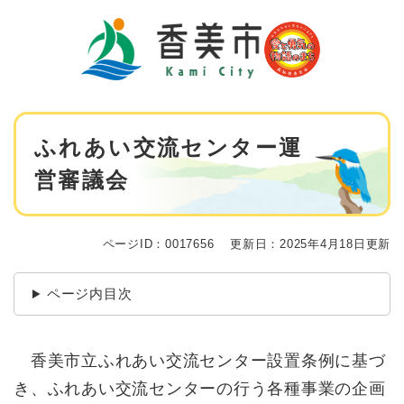
ペ
メニューを飛ばして本文へ
ー
ジ
の
先
頭
で
本
す
ふれあい交流センター運
文
。
営審議会
ページID：0017656
更新日：2025年4月18日更新
ページ内目次
香美市立ふれあい交流センター設置条例に基づ
き、ふれあい交流センターの行う各種事業の企画