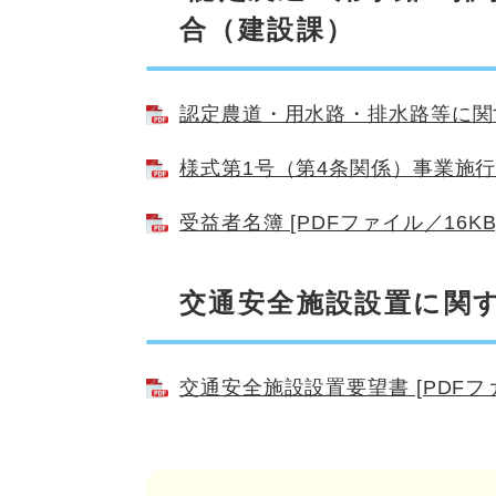
合（建設課）
認定農道・用水路・排水路等に関する
様式第1号（第4条関係）事業施行・
受益者名簿 [PDFファイル／16KB
交通安全施設設置に関
交通安全施設設置要望書 [PDFファ