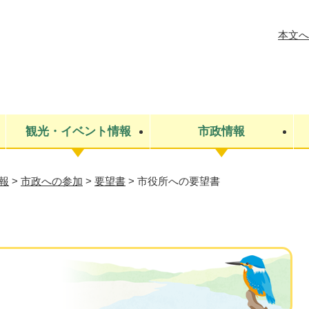
メニューを飛ばして本文へ
本文へ
観光・イベント情報
市政情報
報
>
市政への参加
>
要望書
>
市役所への要望書
税金
建設・上下水道
コミュニティ・まちづくり
保険・年金
ごみ・環境
条例・規則
医療・健
税金
広報・広
教育
その他
生涯学習・文化財
人権
救急・消防
防災・災害
防犯・安
市役所・施設案内
書