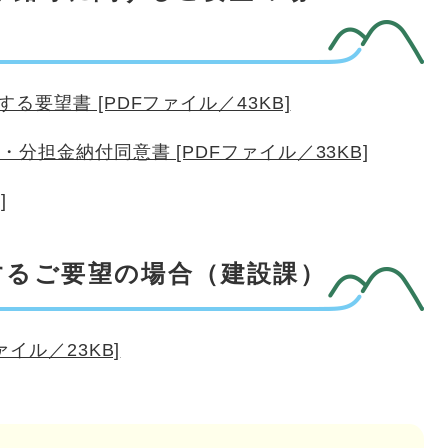
要望書 [PDFファイル／43KB]
分担金納付同意書 [PDFファイル／33KB]
]
するご要望の場合（建設課）
イル／23KB]