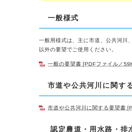
一般様式
一般用様式は、主に市道、公共河川
以外の要望でご使用ください。
一般の要望書 [PDFファイル／59K
市道や公共河川に関す
市道や公共河川に関する要望書 [P
認定農道・用水路・排