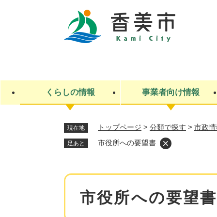
ペ
ー
ジ
の
先
キ
頭
ー
で
ワ
す
ー
くらしの情報
事業者向け情報
。
ド
検
索
トップページ
>
分類で探す
>
市政情
現在地
ライフステージ
入札・契約
観光スポット・観光施設
市政
施設検索
住民票・戸籍
産業振興
イベント・お祭り・特産品
市政への参加
市役所への要望書
足あと
福祉
広告
掲示場
子ども
保険
水道・下水道
ごみ・環境・動物
住宅・土地
交通情報
本
市役所への要望
文