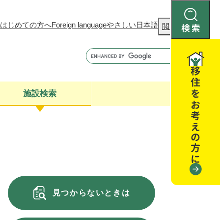
はじめての方へ
Foreign language
やさしい日本語
検
閲覧補助
索
施設検索
康
聴
閉じる
閉じる
全・消費者安全
閉じる
閉じる
見つからないときは
閉じる