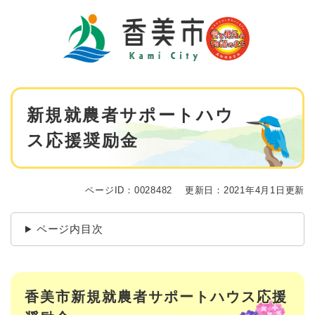
ペ
メニューを飛ばして本文へ
ー
ジ
の
先
頭
で
本
す
新規就農者サポートハウ
文
。
ス応援奨励金
ページID：0028482
更新日：2021年4月1日更新
ページ内目次
香美市新規就農者サポートハウス応援