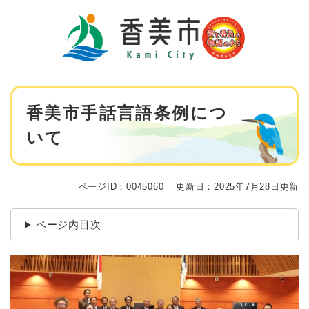
ペ
メニューを飛ばして本文へ
ー
ジ
の
先
頭
で
本
す
香美市手話言語条例につ
文
。
いて
ページID：0045060
更新日：2025年7月28日更新
ページ内目次