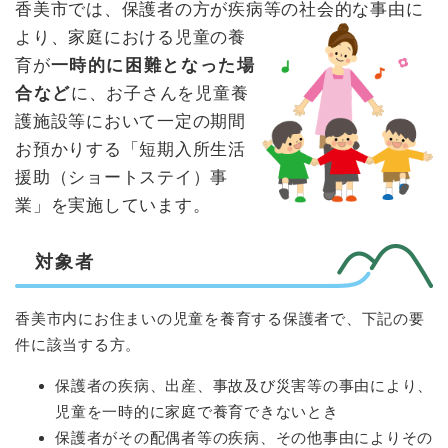
香美市では、保護者の方が疾病等の社会的な事由に
より、
家庭における
児童の養
育が
一時的に困難となった場
合など
に、
お子さんを児童養
護施設等において
一定の期間
お預かりする「短期入所生活
援助
（ショートステイ）事
業」を
実施しています。
対象者
香美市内にお住まいの児童を養育する保護者で、下記の要
件に該当する方。
保護者の疾病、出産、事故及び災害等の事由により、
児童を一時的に家庭で養育できないとき
保護者がその配偶者等の疾病、その他事由によりその