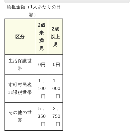
負担金額（1人あたりの日
額）
2歳
2歳
未
区分
以上
満
児
児
生活保護世
0円
0円
帯
1，
1，
市町村民税
100
000
非課税世帯
円
円
5，
2，
その他の世
350
750
帯
円
円