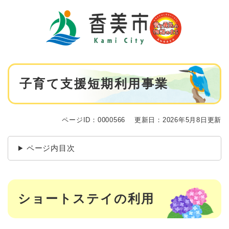
ペ
メニューを飛ばして本文へ
ー
ジ
の
先
頭
で
本
す
子育て支援短期利用事業
文
。
ページID：0000566
更新日：2026年5月8日更新
ページ内目次
ショートステイの利用