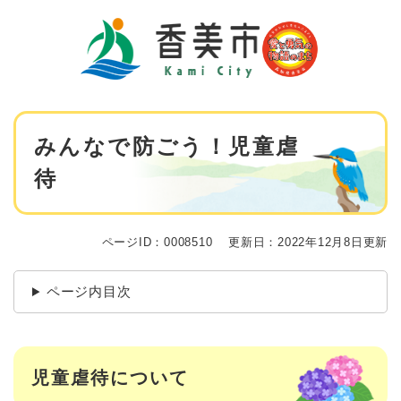
ペ
メニューを飛ばして本文へ
ー
ジ
の
先
頭
で
本
す
みんなで防ごう！児童虐
文
。
待
ページID：0008510
更新日：2022年12月8日更新
ページ内目次
児童虐待について