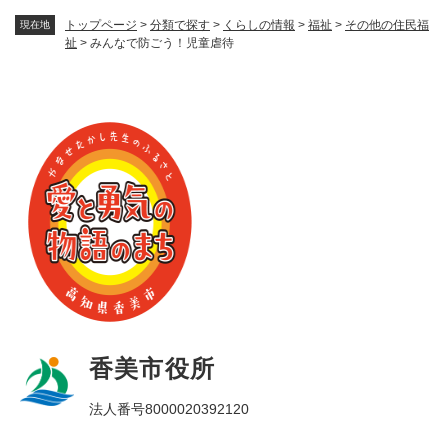
トップページ
>
分類で探す
>
くらしの情報
>
福祉
>
その他の住民福
現在地
祉
>
みんなで防ごう！児童虐待
香美市役所
法人番号8000020392120