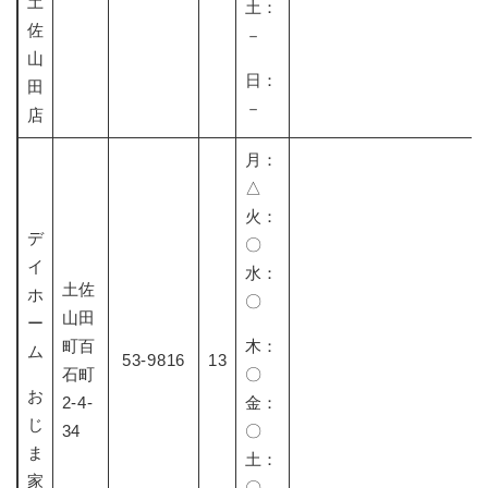
土
土：
佐
－
山
日：
田
－
店
月：
△
火：
デ
〇
イ
水：
土佐
ホ
〇​
山田
ー
町百
​木：
ム
53-9816
13
石町
〇
お
2-4-
金：
じ
34
〇
ま
土：
家
〇​​​