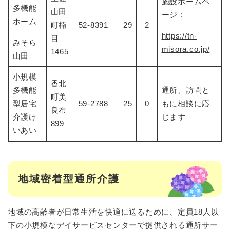
施設ホームペ
多機能
山田
ージ：
ホーム
町楠
52-8391
29
2
https://tn-
目
みそら
misora.co.jp/
1465
山田
小規模
香北
多機能
通所、訪問と
町美
型居宅
59-2788
25
0
もに相談に応
良布
介護け
じます
899
いあい
地域密着型通所介護
地域の高齢者が日常生活を快適に送るために、定員18人以
下の小規模なデイサービスセンターで提供される通所サー