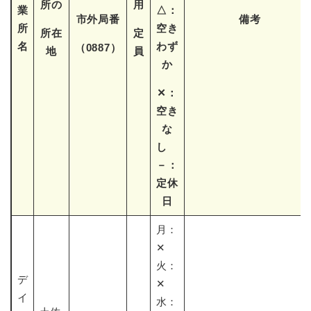
所の
用
業
△：
市外局番
備考
所
空き
所在
定
名
わず
（0887）
地
員
か
✕：
空き
な
し
－：
定休
日
月：
✕
火：
デ
✕
イ
水：