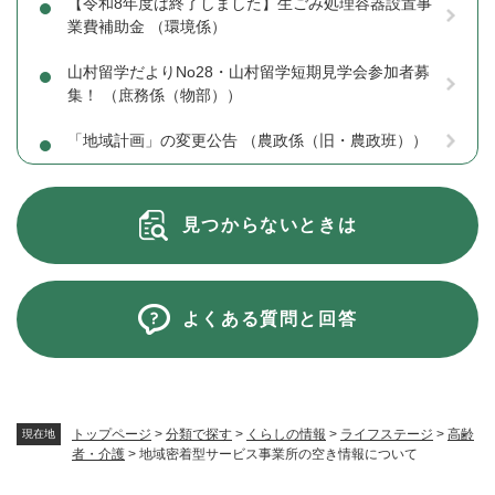
【令和8年度は終了しました】生ごみ処理容器設置事
業費補助金 （環境係）
山村留学だよりNo28・山村留学短期見学会参加者募
集！ （庶務係（物部））
「地域計画」の変更公告 （農政係（旧・農政班））
見つからないときは
よくある質問と回答
トップページ
>
分類で探す
>
くらしの情報
>
ライフステージ
>
高齢
現在地
者・介護
>
地域密着型サービス事業所の空き情報について