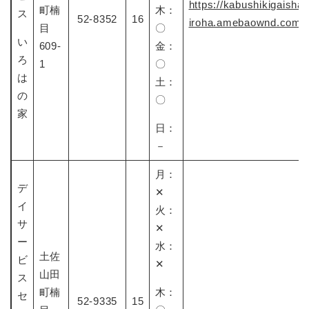
https://kabushikigaisha-
町楠
木：
ス
52-8352
16
iroha.amebaownd.com/
目
〇
い
609-
金：
ろ
1
〇
は
土：
の
〇
家
日：
－
月：
デ
✕
イ
火：
サ
✕
ー
水：
土佐
ビ
✕
山田
ス
町楠
木：
セ
52-9335
15