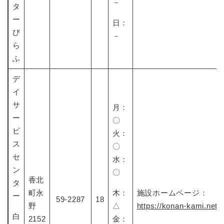
－​
タ
ー
日：
び
－
ら
ふ
デ
イ
サ
月：
ー
〇​
ビ
火：
ス
〇​
セ
水：
ン
〇​
香北
タ
町永
木：
施設ホームページ：
ー
59-2287
18
野
△
https://konan-kami.net/
白
2152
金：