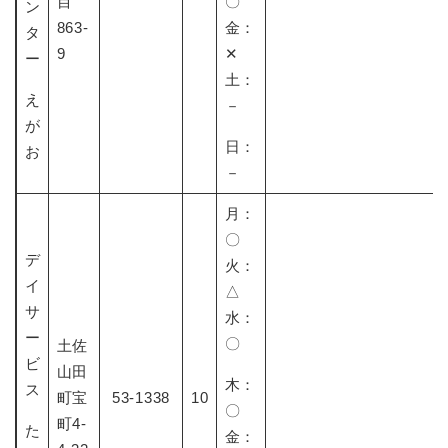
目
〇
ン
863-
金：
タ
9
✕
ー
土：
え
－
が
日：
お
－
月：
〇
デ
火：
イ
△
サ
水：
ー
〇
土佐
ビ
山田
木：
ス
町宝
53-1338
10
〇
町4-
た
金：