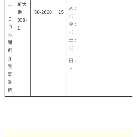
町大
ー
​木：
栃
58-2828
15
〇​
こ
898-
金：
づ
1
〇
み
土：
通
〇
所
介
​日：
護
－
事
業
所