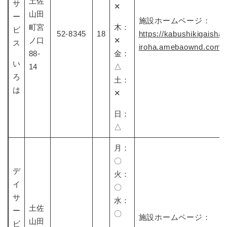
土佐
サ
✕​
山田
ー
施設ホームページ：
町宮
木：
ビ
52-8345
18
https://kabushikigaisha-
ノ口
✕
ス
iroha.amebaownd.com/
88-
金：
い
14
△
ろ
土：
は
✕​
日：
△
月：
〇
デ
火：
イ
〇
サ
水：
土佐
ー
〇
施設ホームページ：
山田
ビ