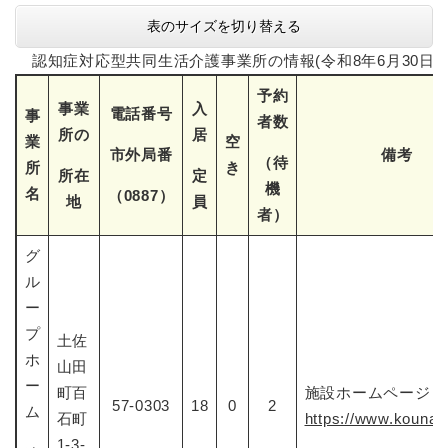
表のサイズを切り替える
認知症対応型共同生活介護事業所の情報(令和8年6月30日
予約
事業
入
電話番号
事
者数
所の
居
業
空
市外局番
備考
（待
所
き
所在
定
機
名
（0887）
地
員
者）
グ
ル
ー
プ
土佐
ホ
山田
ー
町百
施設ホームページ：
57-0303
18
0
2
ム
石町
https://www.kounank
1-3-