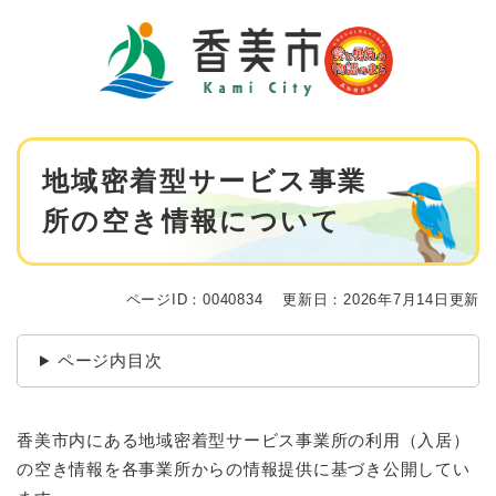
ペ
メニューを飛ばして本文へ
ー
ジ
の
先
頭
で
本
す
地域密着型サービス事業
文
。
所の空き情報について
ページID：0040834
更新日：2026年7月14日更新
ページ内目次
香美市内にある地域密着型サービス事業所の利用（入居）
の空き情報を各事業所からの情報提供に基づき公開してい