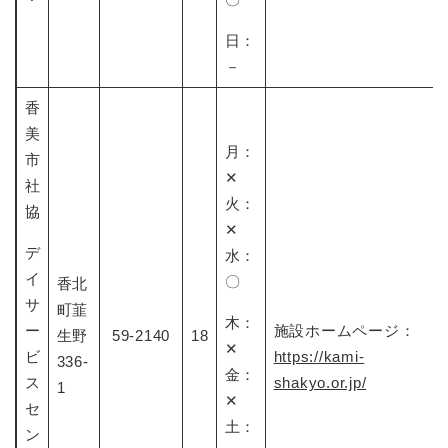
日：
－
香
美
月：
市
✕​​
社
火：
協
✕​​​
デ
水：
イ
〇
香北
サ
町韮
木：
ー
施設ホームページ：
生野
59-2140
18
✕​​
ビ
https://kami-
336-
金：
ス
shakyo.or.jp/
1
✕​​
セ
土：
ン