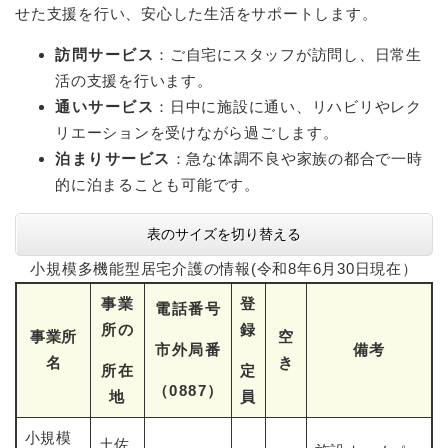
せた支援を行い、安心した生活をサポートします。
訪問サービス
：ご自宅にスタッフが訪問し、日常生
活の支援を行います。
通いサービス
：日中に施設に通い、リハビリやレク
リエーションを受けながら過ごします。
泊まりサービス
：急な体調不良や家族の都合で一時
的に泊まることも可能です。
表のサイズを切り替える
小規模多機能型居宅介護の情報(令和8年6月30日現在）
事業
登
電話番号
所の
録
事業所
空
市外局番
備考
名
き
所在
定
（0887）
地
員
小規模
土佐