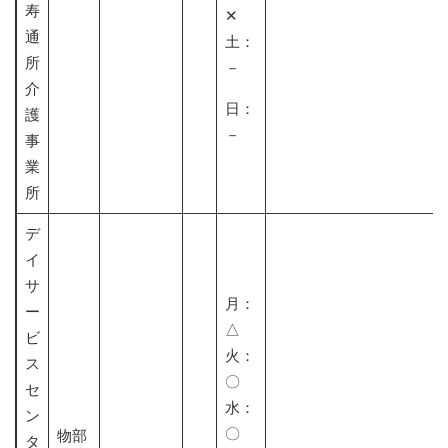
寿
✕
通
土：
所
－
介
日：
護
－
事
業
所
デ
イ
サ
月：
ー
△
ビ
火：
ス
〇​
セ
水：
ン
〇
物部
タ