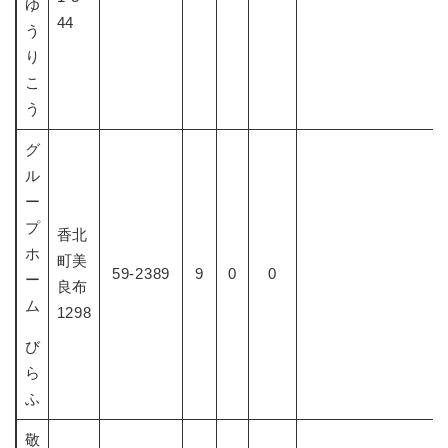
ゆ
44
う
り
こ
う
グ
ル
ー
プ
香北
ホ
町美
59-2389
9
0
0
ー
良布
ム
1298
び
ら
ふ
敬