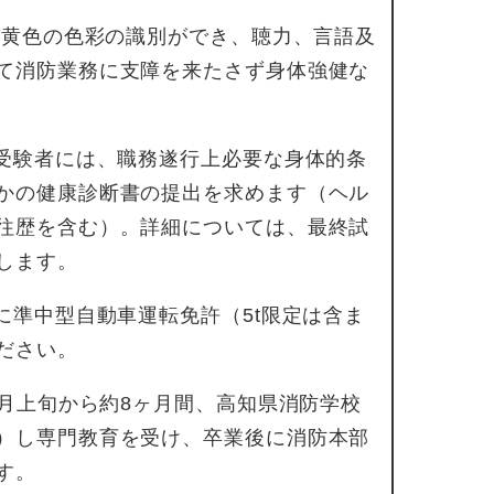
及び黄色の色彩の識別ができ、聴力、言語及
て消防業務に支障を来たさず身体強健な
受験者には、職務遂行上必要な身体的条
かの健康診断書の提出を求めます（ヘル
往歴を含む）。詳細については、最終試
します。
に準中型自動車運転免許（5t限定は含ま
ださい。
4月上旬から約8ヶ月間、高知県消防学校
）し専門教育を受け、卒業後に消防本部
す。