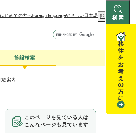
はじめての方へ
Foreign language
やさしい日本語
検
閲覧補助
索
施設検索
試験案内
康
聴
閉じる
閉じる
全・消費者安全
閉じる
閉じる
このページを見ている人は
閉じる
こんなページも見ています