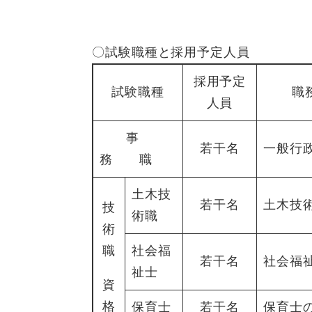
〇試験職種と採用予定人員
採用予定
試験職種
職
人員
事
若干名
一般行
務 職
土木技
若干名
土木技
技
術職
術
職
社会福
若干名
社会福
祉士
資
格
保育士
若干名
保育士