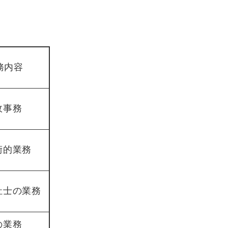
務内容
政事務
術的業務
祉士の業務
の業務