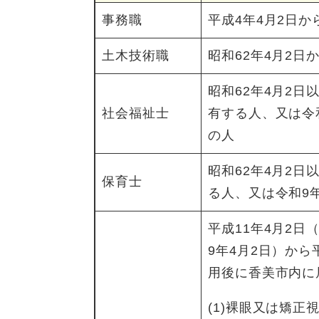
事務職
平成4年4月2日か
土木技術職
昭和62年4月2日
昭和62年4月2
社会福祉士
有する人、又は令
の人
昭和62年4月2
保育士
る人、又は令和9
平成11年4月2
9年4月2日）から
用後に香美市内に
(1)裸眼又は矯正