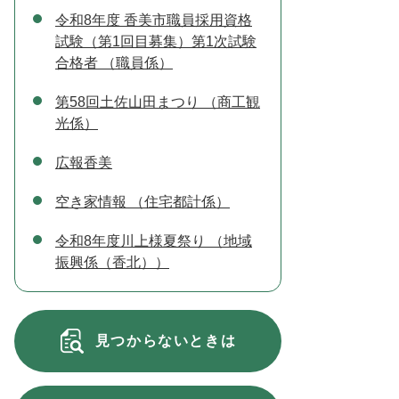
令和8年度 香美市職員採用資格
試験（第1回目募集）第1次試験
合格者 （職員係）
第58回土佐山田まつり （商工観
光係）
広報香美
空き家情報 （住宅都計係）
令和8年度川上様夏祭り （地域
振興係（香北））
見つからないときは