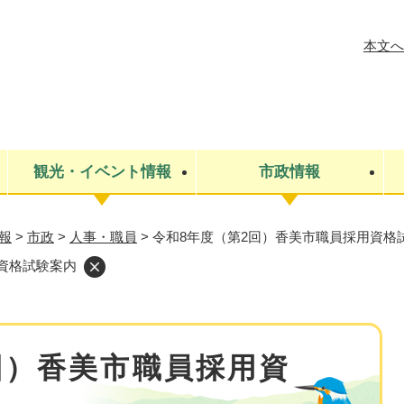
メニューを飛ばして本文へ
本文へ
観光・イベント情報
市政情報
報
>
市政
>
人事・職員
>
令和8年度（第2回）香美市職員採用資格
税金
建設・上下水道
コミュニティ・まちづくり
保険・年金
ごみ・環境
条例・規則
医療・健
税金
広報・広
資格試験案内
教育
その他
生涯学習・文化財
人権
救急・消防
防災・災害
防犯・安
市役所・施設案内
回）香美市職員採用資