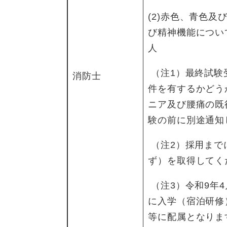
(2)赤色、青色
び精神機能につい
人
（注1）最終試験
消防士
件を有するかどう
ニア及び腰痛の既
験の前に別途通知
（注2）採用まで
ず）を取得してく
（注3）令和9年
に入学（宿泊研修
等に配属となりま