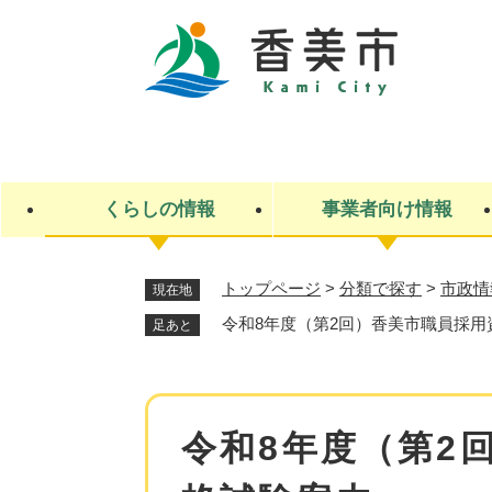
ペ
ー
ジ
の
先
キ
頭
ー
で
ワ
す
ー
くらしの情報
事業者向け情報
。
ド
検
索
トップページ
>
分類で探す
>
市政情
現在地
ライフステージ
入札・契約
観光スポット・観光施設
市政
施設検索
住民票・戸籍
産業振興
イベント・お祭り・特産品
市政への参加
令和8年度（第2回）香美市職員採用
足あと
福祉
広告
掲示場
子ども
保険
水道・下水道
ごみ・環境・動物
住宅・土地
交通情報
本
令和8年度（第2
文