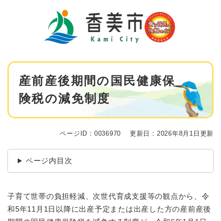
ペ
メニューを飛ばして本文へ
ー
ジ
の
先
頭
で
本
す
産前産後期間の国民健康保
文
。
険税の減免制度
ページID：0036970
更新日：2026年8月1日更新
ページ内目次
子育て世帯の負担軽減、次世代育成支援等の観点から、令
和5年11月1日以降に出産予定または出産した方の産前産後