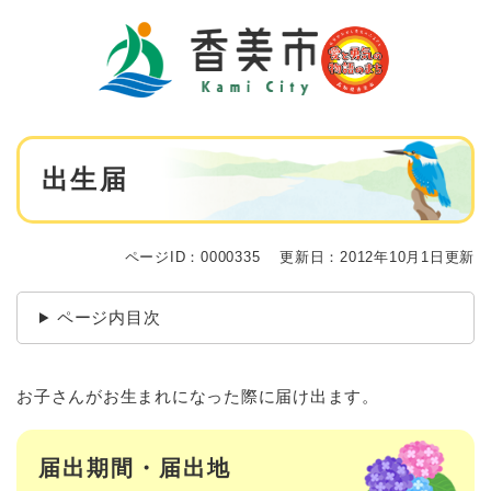
ペ
メニューを飛ばして本文へ
ー
ジ
の
先
頭
で
本
す
出生届
文
。
ページID：0000335
更新日：2012年10月1日更新
ページ内目次
お子さんがお生まれになった際に届け出ます。
届出期間・届出地