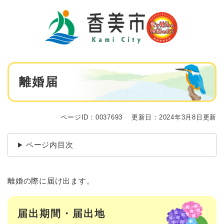
ペ
メニューを飛ばして本文へ
ー
ジ
の
先
頭
で
本
す
離婚届
文
。
ページID：0037693
更新日：2024年3月8日更新
ページ内目次
離婚の際に届け出ます。
届出期間・届出地