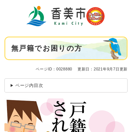
ペ
メニューを飛ばして本文へ
ー
ジ
の
先
頭
で
本
す
無戸籍でお困りの方
文
。
ページID：0028880
更新日：2021年9月7日更新
ページ内目次