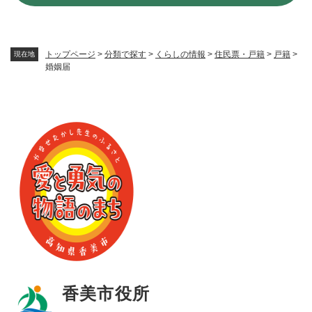
トップページ
>
分類で探す
>
くらしの情報
>
住民票・戸籍
>
戸籍
>
現在地
婚姻届
香美市役所