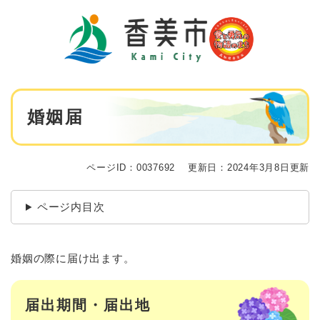
ペ
メニューを飛ばして本文へ
ー
ジ
の
先
頭
で
本
す
婚姻届
文
。
ページID：0037692
更新日：2024年3月8日更新
ページ内目次
婚姻の際に届け出ます。
届出期間・届出地