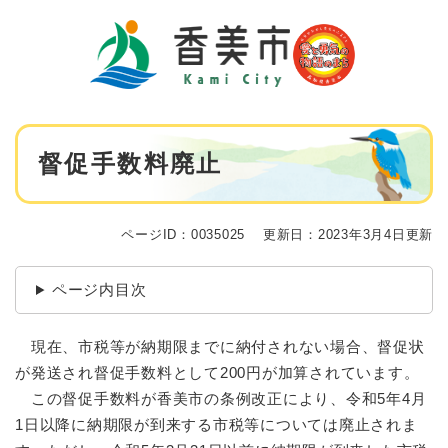
ペ
メニューを飛ばして本文へ
ー
ジ
の
先
頭
で
本
す
督促手数料廃止
文
。
ページID：0035025
更新日：2023年3月4日更新
ページ内目次
現在、市税等が納期限までに納付されない場合、督促状
が発送され督促手数料として200円が加算されています。
この督促手数料が香美市の条例改正により、令和5年4月
1日以降に納期限が到来する市税等については廃止されま