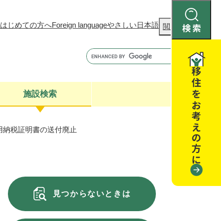
はじめての方へ
Foreign language
やさしい日本語
検
閲覧補助
索
施設検索
用納税証明書の送付廃止
康
聴
閉じる
閉じる
全・消費者安全
閉じる
閉じる
見つからないときは
閉じる