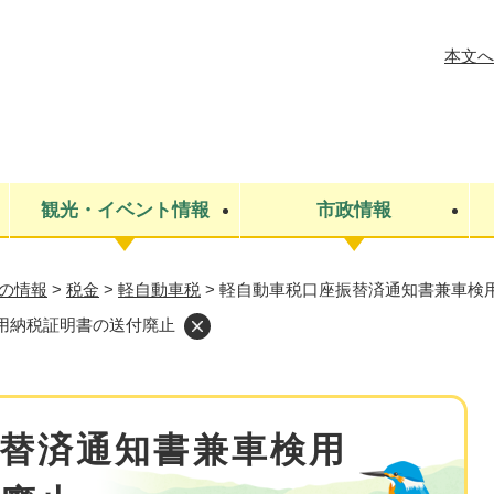
メニューを飛ばして本文へ
本文へ
観光・イベント情報
市政情報
の情報
>
税金
>
軽自動車税
>
軽自動車税口座振替済通知書兼車検
税金
建設・上下水道
コミュニティ・まちづくり
保険・年金
ごみ・環境
条例・規則
医療・健
税金
広報・広
用納税証明書の送付廃止
教育
その他
生涯学習・文化財
人権
救急・消防
防災・災害
防犯・安
市役所・施設案内
替済通知書兼車検用