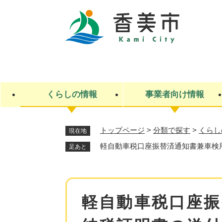
ペ
ー
ジ
の
先
キ
頭
ー
で
ワ
す
ー
くらしの情報
事業者向け情報
。
ド
検
索
トップページ
>
分類で探す
>
くらし
現在地
ライフステージ
入札・契約
観光スポット・観光施設
市政
施設検索
住民票・戸籍
産業振興
イベント・お祭り・特産品
市政への参加
軽自動車税口座振替済通知書兼車検
足あと
福祉
広告
掲示場
子ども
保険
水道・下水道
ごみ・環境・動物
住宅・土地
交通情報
本
軽自動車税口座振
文