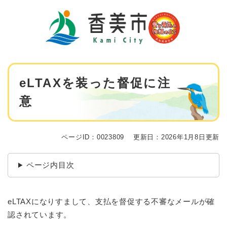
ペ
メニューを飛ばして本文へ
ー
ジ
の
先
頭
で
本
す
eLTAXを装った督促に注
文
。
意
ページID：0023809
更新日：2026年1月8日更新
ページ内目次
eLTAXになりすまして、支払を督促する不審なメールが確
認されています。