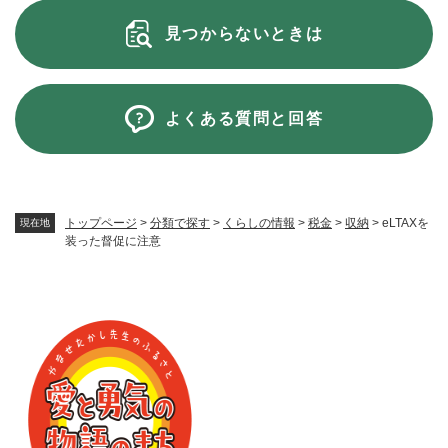
見つからないときは
よくある質問と回答
トップページ
>
分類で探す
>
くらしの情報
>
税金
>
収納
>
eLTAXを
現在地
装った督促に注意