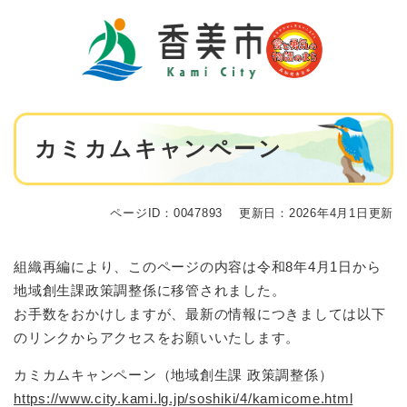
ペ
メニューを飛ばして本文へ
ー
ジ
の
先
頭
で
本
す
カミカムキャンペーン
文
。
ページID：0047893
更新日：2026年4月1日更新
組織再編により、このページの内容は令和8年4月1日から
地域創生課政策調整係に移管されました。
お手数をおかけしますが、最新の情報につきましては以下
のリンクからアクセスをお願いいたします。
カミカムキャンペーン（地域創生課 政策調整係）
https://www.city.kami.lg.jp/soshiki/4/kamicome.html