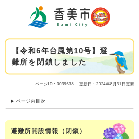
ペ
メニューを飛ばして本文へ
ー
ジ
の
先
頭
で
本
す
【令和6年台風第10号】避
文
。
難所を閉鎖しました
ページID：0039638
更新日：2024年8月31日更新
ページ内目次
避難所開設情報（閉鎖）