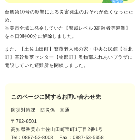
台風第10号の影響による災害発生のおそれが低くなったた
め、
香美市全域に発令していた【警戒レベル3高齢者等避難】
を本日9時00分に解除しました。
また、【土佐山田町】繁藤老人憩の家・中央公民館【香北
町】基幹集落センター【物部町】奥物部ふれあいプラザに
開設していた避難所を閉鎖しました。
このページに関するお問い合わせ先
防災対策課
防災係
直通
〒782-8501
高知県香美市土佐山田町宝町1丁目2番1号
Tel：0887-52-8008
Fax：0887-53-5958