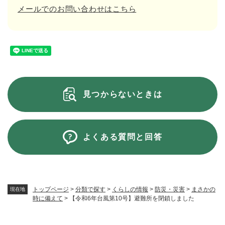
メールでのお問い合わせはこちら
見つからないときは
よくある質問と回答
トップページ
>
分類で探す
>
くらしの情報
>
防災・災害
>
まさかの
現在地
時に備えて
>
【令和6年台風第10号】避難所を閉鎖しました