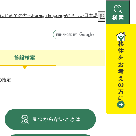
はじめての方へ
Foreign language
やさしい日本語
検
閲覧補助
索
施設検索
の指定
康
聴
閉じる
閉じる
全・消費者安全
閉じる
閉じる
見つからないときは
閉じる