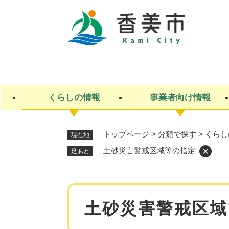
ペ
ー
ジ
の
先
キ
頭
ー
で
ワ
す
ー
くらしの情報
事業者向け情報
。
ド
検
索
トップページ
>
分類で探す
>
くらし
現在地
ライフステージ
入札・契約
観光スポット・観光施設
市政
施設検索
住民票・戸籍
産業振興
イベント・お祭り・特産品
市政への参加
土砂災害警戒区域等の指定
足あと
福祉
広告
掲示場
子ども
保険
水道・下水道
ごみ・環境・動物
住宅・土地
交通情報
本
土砂災害警戒区域
文