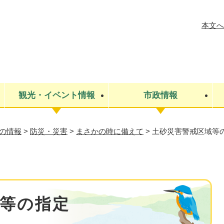
メニューを飛ばして本文へ
本文へ
観光・イベント情報
市政情報
の情報
>
防災・災害
>
まさかの時に備えて
>
土砂災害警戒区域等
税金
建設・上下水道
コミュニティ・まちづくり
保険・年金
ごみ・環境
条例・規則
医療・健
税金
広報・広
教育
その他
生涯学習・文化財
人権
救急・消防
防災・災害
防犯・安
市役所・施設案内
等の指定