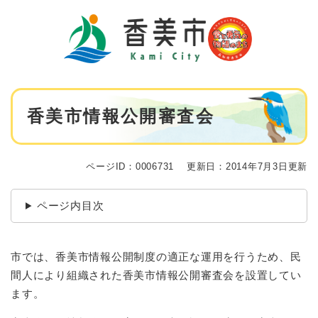
ペ
メニューを飛ばして本文へ
ー
ジ
の
先
頭
で
本
す
香美市情報公開審査会
文
。
ページID：0006731
更新日：2014年7月3日更新
ページ内目次
市では、香美市情報公開制度の適正な運用を行うため、民
間人により組織された香美市情報公開審査会を設置してい
ます。