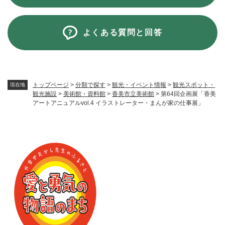
よくある質問と回答
トップページ
>
分類で探す
>
観光・イベント情報
>
観光スポット・
現在地
観光施設
>
美術館・資料館
>
香美市立美術館
>
第64回企画展「香美
アートアニュアルvol.4 イラストレーター・まんが家の仕事展」