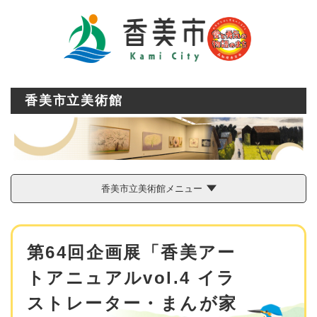
ペ
メニューを飛ばして本文へ
ー
ジ
の
先
頭
で
香美市立美術館
す
。
香美市立美術館メニュー
本
第64回企画展「香美アー
文
トアニュアルvol.4 イラ
ストレーター・まんが家