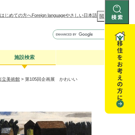
はじめての方へ
Foreign language
やさしい日本語
検
閲覧補助
索
施設検索
市立美術館
>
第105回企画展 かわいい
康
聴
閉じる
閉じる
全・消費者安全
閉じる
閉じる
閉じる