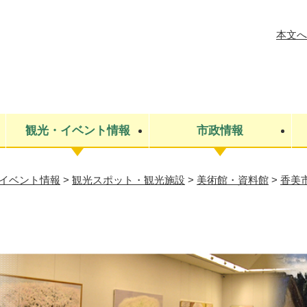
メニューを飛ばして本文へ
本文へ
観光・イベント情報
市政情報
イベント情報
>
観光スポット・観光施設
>
美術館・資料館
>
香美
税金
建設・上下水道
コミュニティ・まちづくり
保険・年金
ごみ・環境
条例・規則
医療・健
税金
広報・広
教育
その他
生涯学習・文化財
人権
救急・消防
防災・災害
防犯・安
市役所・施設案内