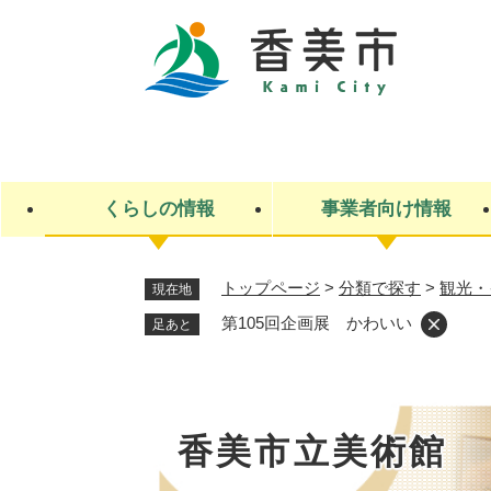
ペ
ー
ジ
の
先
キ
頭
ー
で
ワ
す
ー
くらしの情報
事業者向け情報
。
ド
検
索
トップページ
>
分類で探す
>
観光・
現在地
ライフステージ
入札・契約
観光スポット・観光施設
市政
施設検索
住民票・戸籍
産業振興
イベント・お祭り・特産品
市政への参加
第105回企画展 かわいい
足あと
福祉
広告
掲示場
子ども
保険
水道・下水道
ごみ・環境・動物
住宅・土地
交通情報
香美市立美術館