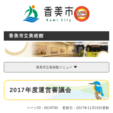
ペ
メニューを飛ばして本文へ
ー
ジ
の
先
頭
で
香美市立美術館
す
。
香美市立美術館メニュー
本
2017年度運営審議会
文
ページID：0019790
更新日：2017年11月10日更新